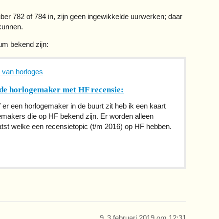
iber 782 of 784 in, zijn geen ingewikkelde uurwerken; daar
kunnen.
rum bekend zijn:
s van horloges
nde horlogemaker met HF recensie:
 er een horlogemaker in de buurt zit heb ik een kaart
emakers die op HF bekend zijn. Er worden alleen
tst welke een recensietopic (t/m 2016) op HF hebben.
9
3 februari 2019 om 12:31