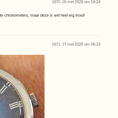
1870
26 mei 2026 om 18:24
n te chronometers, maar deze is wel heel erg mooi!
1871
27 mei 2026 om 06:33