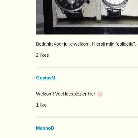
Bedankt voor jullie welkom. Hierbij mijn “collectie”.
2 likes
GustavM
Welkom! Veel leesplezier hier
1 like
MennoD