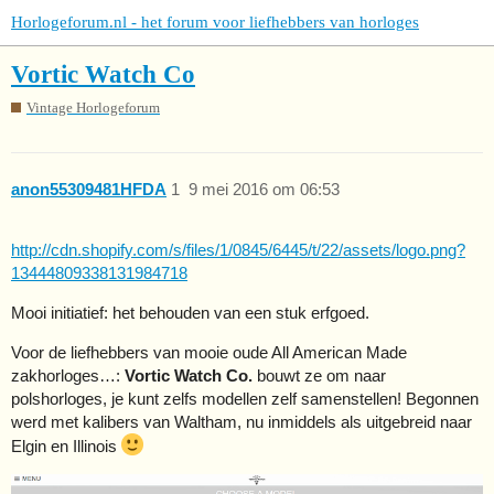
Horlogeforum.nl - het forum voor liefhebbers van horloges
Vortic Watch Co
Vintage Horlogeforum
anon55309481HFDA
1
9 mei 2016 om 06:53
http://cdn.shopify.com/s/files/1/0845/6445/t/22/assets/logo.png?
13444809338131984718
Mooi initiatief: het behouden van een stuk erfgoed.
Voor de liefhebbers van mooie oude All American Made
zakhorloges…:
Vortic Watch Co.
bouwt ze om naar
polshorloges, je kunt zelfs modellen zelf samenstellen! Begonnen
werd met kalibers van Waltham, nu inmiddels als uitgebreid naar
Elgin en Illinois