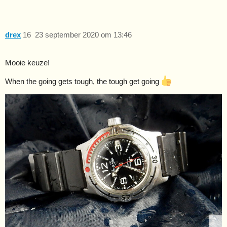
drex
16
23 september 2020 om 13:46
Mooie keuze!
When the going gets tough, the tough get going