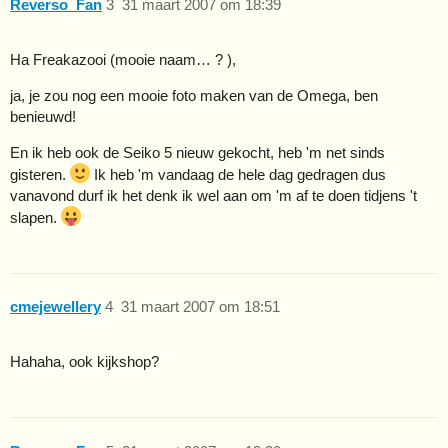
Reverso_Fan
3
31 maart 2007 om 18:39
Ha Freakazooi (mooie naam… ? ),
ja, je zou nog een mooie foto maken van de Omega, ben
benieuwd!
En ik heb ook de Seiko 5 nieuw gekocht, heb 'm net sinds
gisteren.
Ik heb 'm vandaag de hele dag gedragen dus
vanavond durf ik het denk ik wel aan om 'm af te doen tidjens 't
slapen.
cmejewellery
4
31 maart 2007 om 18:51
Hahaha, ook kijkshop?