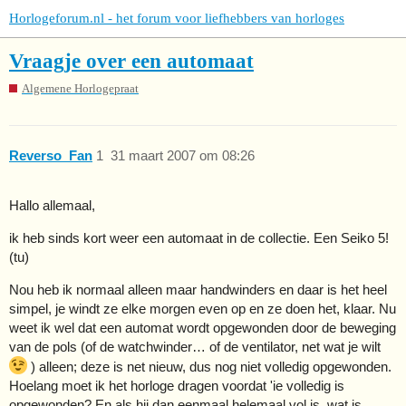
Horlogeforum.nl - het forum voor liefhebbers van horloges
Vraagje over een automaat
Algemene Horlogepraat
Reverso_Fan
1
31 maart 2007 om 08:26
Hallo allemaal,
ik heb sinds kort weer een automaat in de collectie. Een Seiko 5!
(tu)
Nou heb ik normaal alleen maar handwinders en daar is het heel
simpel, je windt ze elke morgen even op en ze doen het, klaar. Nu
weet ik wel dat een automat wordt opgewonden door de beweging
van de pols (of de watchwinder… of de ventilator, net wat je wilt
) alleen; deze is net nieuw, dus nog niet volledig opgewonden.
Hoelang moet ik het horloge dragen voordat 'ie volledig is
opgewonden? En als hij dan eenmaal helemaal vol is, wat is