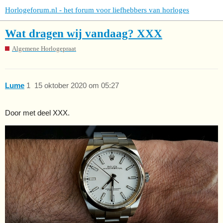
Horlogeforum.nl - het forum voor liefhebbers van horloges
Wat dragen wij vandaag? XXX
Algemene Horlogepraat
Lume
1
15 oktober 2020 om 05:27
Door met deel XXX.