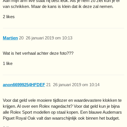
Aan mijn arm live staat hij best leuk. Als je hem zo ziet kun je er
van schrikken. Maar de kans is klein dat ik deze zal nemen.
2 likes
Martien
20
26 januari 2019 om 10:13
Wat is het verhaal achter deze foto???
1 like
anon66999254HFDEF
21
26 januari 2019 om 10:14
Voor dat geld vele mooiere tijdlozer en waardevastere klokken te
krijgen. Al over een Rolex nagedacht? Voor dat geld kun je bijna
alle Rolex Sport modellen op staal kopen. Een blauwe Audemars
Piguet Royal Oak valt dan waarschijnlijk ook binnen het budget.