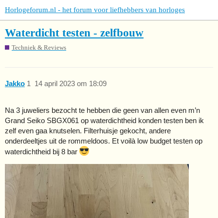
Horlogeforum.nl - het forum voor liefhebbers van horloges
Waterdicht testen - zelfbouw
Techniek & Reviews
Jakko
1
14 april 2023 om 18:09
Na 3 juweliers bezocht te hebben die geen van allen even m’n
Grand Seiko SBGX061 op waterdichtheid konden testen ben ik
zelf even gaa knutselen. Filterhuisje gekocht, andere
onderdeeltjes uit de rommeldoos. Et voilà low budget testen op
waterdichtheid bij 8 bar