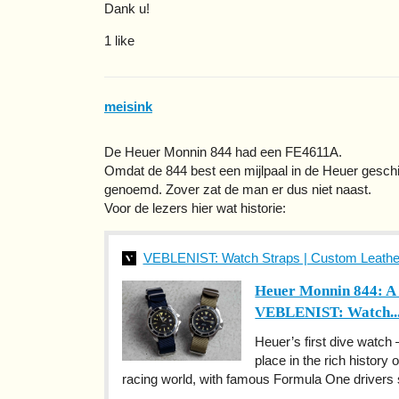
Dank u!
1 like
meisink
De Heuer Monnin 844 had een FE4611A.
Omdat de 844 best een mijlpaal in de Heuer gesch
genoemd. Zover zat de man er dus niet naast.
Voor de lezers hier wat historie:
VEBLENIST: Watch Straps | Custom Leath
Heuer Monnin 844: A 
VEBLENIST: Watch..
Heuer’s first dive watc
place in the rich history
racing world, with famous Formula One drivers s