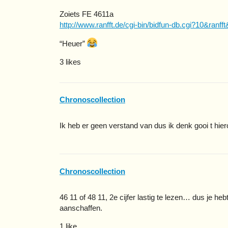
Zoiets FE 4611a
http://www.ranfft.de/cgi-bin/bidfun-db.cgi?10&ra
“Heuer”
3 likes
Chronoscollection
Ik heb er geen verstand van dus ik denk gooi t hie
Chronoscollection
46 11 of 48 11, 2e cijfer lastig te lezen… dus je heb
aanschaffen.
1 like