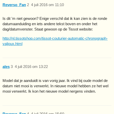
Reverso_Fan
2
4 juli 2016 om 11:10
Is dit 'm niet gewoon? Enige verschil dat ik kan zien is de ronde
datumaanduiding en iets andere tekst boven en onder het
dag/datumvenster. Staat gewoon op de Tissot website:
http://nl.tissotshop.com/tissot-couturier-automatic-chronograph-
valjoux.html
ales
3
4 juli 2016 om 13:22
Model dat je aanduidt is van vorig jaar. Ik vind bij oude model de
datum niet mooi is verwerkt. In nieuwe model hebben ze het wel
mooi verwerkt. Ik kon het nieuwe model nergens vinden.
Reverso_Fan
4
4 juli 2016 om 15:50