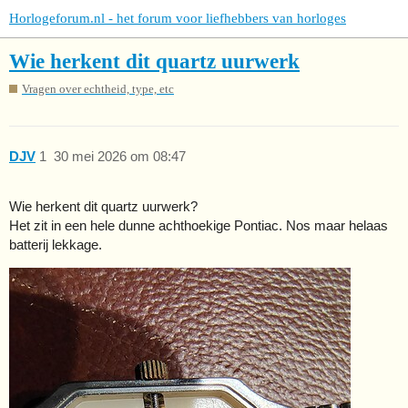
Horlogeforum.nl - het forum voor liefhebbers van horloges
Wie herkent dit quartz uurwerk
Vragen over echtheid, type, etc
DJV
1
30 mei 2026 om 08:47
Wie herkent dit quartz uurwerk?
Het zit in een hele dunne achthoekige Pontiac. Nos maar helaas
batterij lekkage.