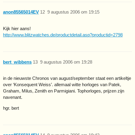
anon85565014EV
12
9 augustus 2006 om 19:15
Kijk hier aans!
http://www.blitzwatches.de/productdetail.asp?productid=2798
bert_wibbens
13
9 augustus 2006 om 19:28
in de nieuwste Chronos van august/september staat een artikeltje
over ‘Konsequent Weiss’. allemaal witte horloges van Patek,
Graham, Milus, Zenith en Parmigiani. Tophorloges, prijzen zijn
navenant.
hgr. bert