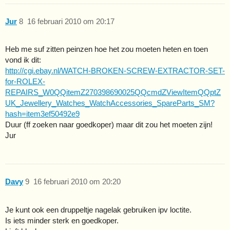
Jur
8
16 februari 2010 om 20:17
Heb me suf zitten peinzen hoe het zou moeten heten en toen
vond ik dit:
http://cgi.ebay.nl/WATCH-BROKEN-SCREW-EXTRACTOR-SET-
for-ROLEX-
REPAIRS_W0QQitemZ270398690025QQcmdZViewItemQQptZ
UK_Jewellery_Watches_WatchAccessories_SpareParts_SM?
hash=item3ef50492e9
Duur (ff zoeken naar goedkoper) maar dit zou het moeten zijn!
Jur
Davy
9
16 februari 2010 om 20:20
Je kunt ook een druppeltje nagelak gebruiken ipv loctite.
Is iets minder sterk en goedkoper.