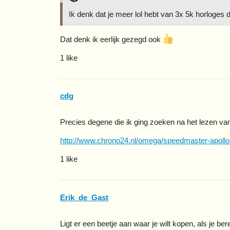
Ik denk dat je meer lol hebt van 3x 5k horloges 
Dat denk ik eerlijk gezegd ook
1 like
cdg
Precies degene die ik ging zoeken na het lezen van 
http://www.chrono24.nl/omega/speedmaster-apollo
1 like
Erik_de_Gast
Ligt er een beetje aan waar je wilt kopen, als je ber