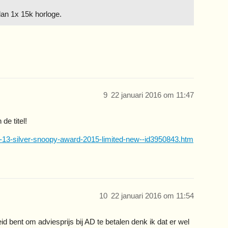
dan 1x 15k horloge.
9
22 januari 2016 om 11:47
de titel!
-13-silver-snoopy-award-2015-limited-new--id3950843.htm
10
22 januari 2016 om 11:54
eid bent om adviesprijs bij AD te betalen denk ik dat er wel