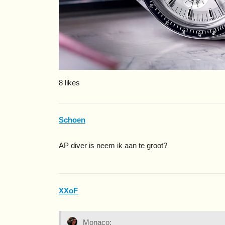
8 likes
Schoen
AP diver is neem ik aan te groot?
XXoF
Monaco: