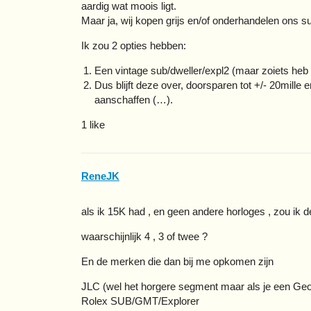
aardig wat moois ligt.
Maar ja, wij kopen grijs en/of onderhandelen ons 
Ik zou 2 opties hebben:
Een vintage sub/dweller/expl2 (maar zoiets heb ik 
Dus blijft deze over, doorsparen tot +/- 20mil
aanschaffen (…).
1 like
ReneJK
als ik 15K had , en geen andere horloges , zou ik 
waarschijnlijk 4 , 3 of twee ?
En de merken die dan bij me opkomen zijn
JLC (wel het horgere segment maar als je een Geo
Rolex SUB/GMT/Explorer