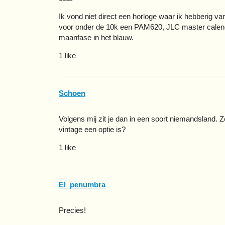
Ik vond niet direct een horloge waar ik hebberig va
voor onder de 10k een PAM620, JLC master calend
maanfase in het blauw.
1 like
Schoen
Volgens mij zit je dan in een soort niemandsland. 
vintage een optie is?
1 like
El_penumbra
Precies!