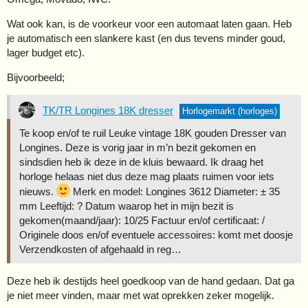
Wat ook kan, is de voorkeur voor een automaat laten gaan. Heb
je automatisch een slankere kast (en dus tevens minder goud,
lager budget etc).
Bijvoorbeeld;
TK/TR Longines 18K dresser
Horlogemarkt (horloges)
Te koop en/of te ruil Leuke vintage 18K gouden Dresser van
Longines. Deze is vorig jaar in m’n bezit gekomen en
sindsdien heb ik deze in de kluis bewaard. Ik draag het
horloge helaas niet dus deze mag plaats ruimen voor iets
nieuws.
Merk en model: Longines 3612 Diameter: ± 35
mm Leeftijd: ? Datum waarop het in mijn bezit is
gekomen(maand/jaar): 10/25 Factuur en/of certificaat: /
Originele doos en/of eventuele accessoires: komt met doosje
Verzendkosten of afgehaald in reg…
Deze heb ik destijds heel goedkoop van de hand gedaan. Dat ga
je niet meer vinden, maar met wat oprekken zeker mogelijk.