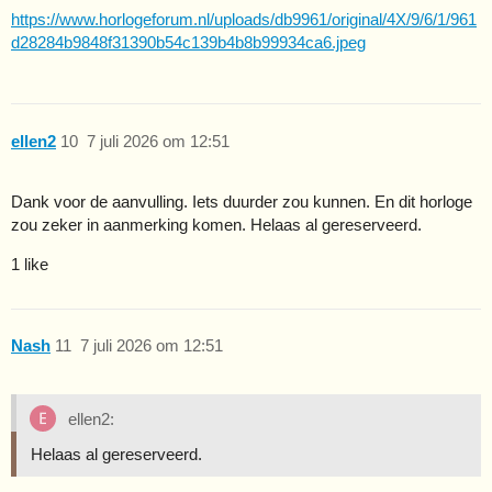
https://www.horlogeforum.nl/uploads/db9961/original/4X/9/6/1/961
d28284b9848f31390b54c139b4b8b99934ca6.jpeg
ellen2
10
7 juli 2026 om 12:51
Dank voor de aanvulling. Iets duurder zou kunnen. En dit horloge
zou zeker in aanmerking komen. Helaas al gereserveerd.
1 like
Nash
11
7 juli 2026 om 12:51
ellen2:
Helaas al gereserveerd.