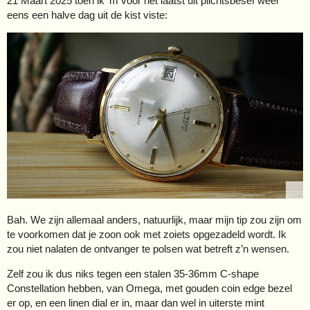
21 Maart 2025 toen ik 'm voor het laatst uit plichtsbesef weer
eens een halve dag uit de kist viste:
Bah. We zijn allemaal anders, natuurlijk, maar mijn tip zou zijn om
te voorkomen dat je zoon ook met zoiets opgezadeld wordt. Ik
zou niet nalaten de ontvanger te polsen wat betreft z’n wensen.
Zelf zou ik dus niks tegen een stalen 35-36mm C-shape
Constellation hebben, van Omega, met gouden coin edge bezel
er op, en een linen dial er in, maar dan wel in uiterste mint