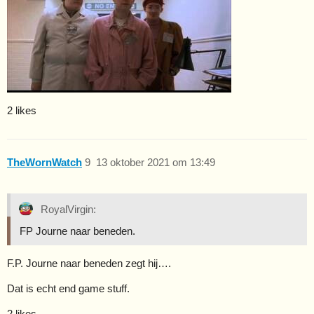
2 likes
TheWornWatch
9
13 oktober 2021 om 13:49
RoyalVirgin:
FP Journe naar beneden.
F.P. Journe naar beneden zegt hij….
Dat is echt end game stuff.
2 likes