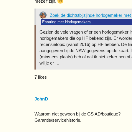
mezelf zijn.
Zoek de dichtstbijzijnde horlogemaker met
Ervaring met Horlogemakers
Gezien de vele vragen of er een horlogemaker in
horlogemakers die op HF bekend zijn. Er worde
recensietopic (vanaf 2016) op HF hebben. De lin
aangegeven bij de NAW gegevens op de kaart. Ik
(minstens plaats) heb of dat ik niet zeker ben of
wil je er …
7 likes
JohnD
Waarom niet gewoon bij de GS AD/boutique?
Garantie/servicehistorie.