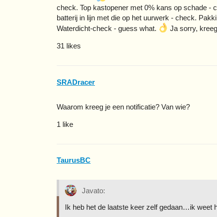
check. Top kastopener met 0% kans op schade - ch
batterij in lijn met die op het uurwerk - check. Pak
Waterdicht-check - guess what.
Ja sorry, kreeg
31 likes
SRADracer
Waarom kreeg je een notificatie? Van wie?
1 like
TaurusBC
Javato:
Ik heb het de laatste keer zelf gedaan…ik weet h