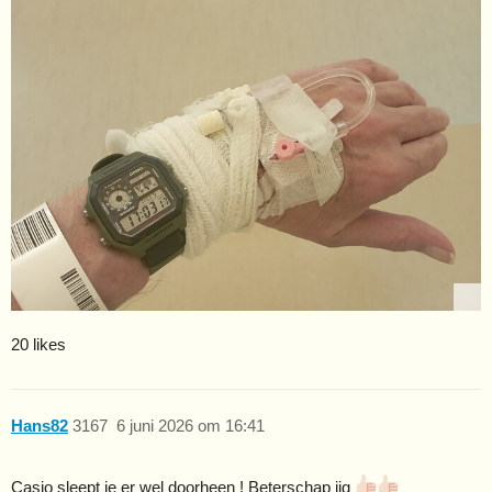
20 likes
Hans82
3167
6 juni 2026 om 16:41
Casio sleept je er wel doorheen ! Beterschap iig