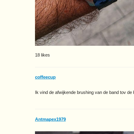
18 likes
coffeecup
Ik vind de afwijkende brushing van de band tov de
Antmapex1979