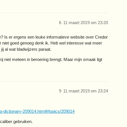
6
11 maart 2019 om 23:20
ie? Is er ergens een leuke informatieve website over Credor
r niet goed genoeg denk ik. Heb wel interesse wat meer
ij al wat bladwijzers paraat.
j niet meteen in beroering brengt. Maar mijn smaak ligt
9
11 maart 2019 om 23:24
g-dictionary-209014.html#/topics/209014
caliber gebruiken.