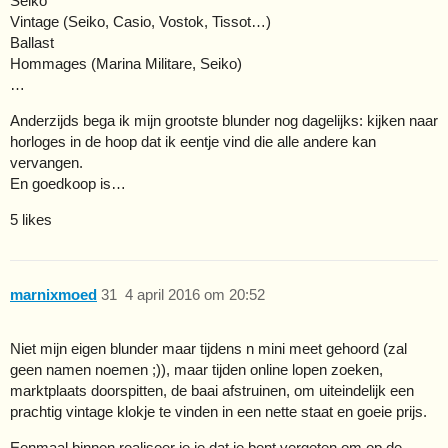
Seiko
Vintage (Seiko, Casio, Vostok, Tissot…)
Ballast
Hommages (Marina Militare, Seiko)
…
Anderzijds bega ik mijn grootste blunder nog dagelijks: kijken naar
horloges in de hoop dat ik eentje vind die alle andere kan
vervangen.
En goedkoop is…
5 likes
marnixmoed
31
4 april 2016 om 20:52
Niet mijn eigen blunder maar tijdens n mini meet gehoord (zal
geen namen noemen ;)), maar tijden online lopen zoeken,
marktplaats doorspitten, de baai afstruinen, om uiteindelijk een
prachtig vintage klokje te vinden in een nette staat en goeie prijs.
Eenmaal binnen realiseer je je dat je bent vergeten om op de