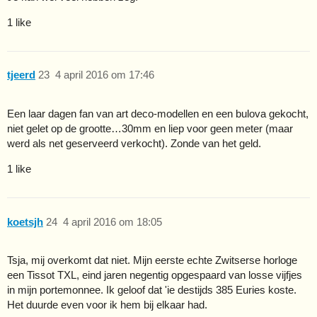
1 like
tjeerd
23
4 april 2016 om 17:46
Een laar dagen fan van art deco-modellen en een bulova gekocht,
niet gelet op de grootte…30mm en liep voor geen meter (maar
werd als net geserveerd verkocht). Zonde van het geld.
1 like
koetsjh
24
4 april 2016 om 18:05
Tsja, mij overkomt dat niet. Mijn eerste echte Zwitserse horloge
een Tissot TXL, eind jaren negentig opgespaard van losse vijfjes
in mijn portemonnee. Ik geloof dat 'ie destijds 385 Euries koste.
Het duurde even voor ik hem bij elkaar had.