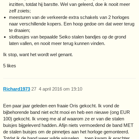
inzitten, totdat hij barstte. Wel van geleerd, doe ik nooit meer
zelf zoiets;
meesturen van de verkeerde extra schakels van 2 horloges
naar verschillende kopers. Een hoop gedoe om dat weer terug
te draaien;
slotbusjes van bepaalde Seiko stalen bandjes op de grond
laten vallen, en nooit meer terug kunnen vinden.
Ik stop, want het wordt wel genant.
5 likes
Richard1973
27
4 april 2016 om 19:10
Een paar jaar geleden een fraaie Oris gekocht. Ik vond de
bijbehorende band niet echt mooi en heb een nieuwe (ong EUR
100) gekocht. Ik vroeg me al af waarom ze er van die stalen
buisjes bijgeleverd hadden. Afijn niets vermoedend de band MET
de stalen buisjes om de pinnetjes aan het horloge gemonteerd.
Totdat ik de band weer wilde wisselen… toen kwam ik erachter