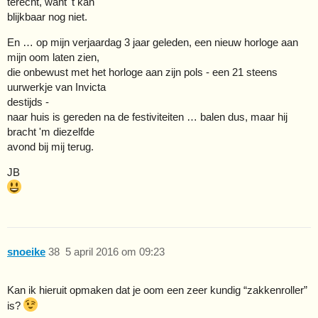
terecht, want 't kan
blijkbaar nog niet.
En … op mijn verjaardag 3 jaar geleden, een nieuw horloge aan
mijn oom laten zien,
die onbewust met het horloge aan zijn pols - een 21 steens
uurwerkje van Invicta
destijds -
naar huis is gereden na de festiviteiten … balen dus, maar hij
bracht 'm diezelfde
avond bij mij terug.
JB
snoeike
38
5 april 2016 om 09:23
Kan ik hieruit opmaken dat je oom een zeer kundig “zakkenroller”
is?