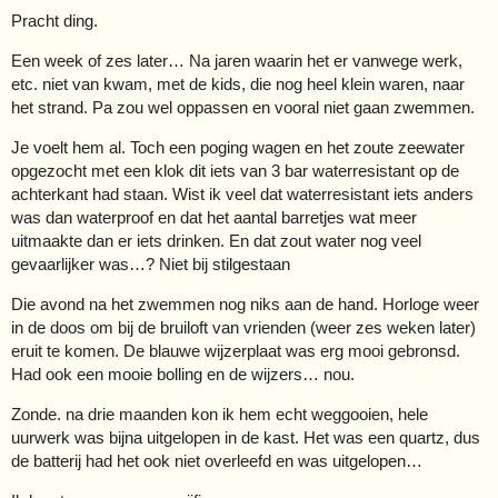
Pracht ding.
Een week of zes later… Na jaren waarin het er vanwege werk,
etc. niet van kwam, met de kids, die nog heel klein waren, naar
het strand. Pa zou wel oppassen en vooral niet gaan zwemmen.
Je voelt hem al. Toch een poging wagen en het zoute zeewater
opgezocht met een klok dit iets van 3 bar waterresistant op de
achterkant had staan. Wist ik veel dat waterresistant iets anders
was dan waterproof en dat het aantal barretjes wat meer
uitmaakte dan er iets drinken. En dat zout water nog veel
gevaarlijker was…? Niet bij stilgestaan
Die avond na het zwemmen nog niks aan de hand. Horloge weer
in de doos om bij de bruiloft van vrienden (weer zes weken later)
eruit te komen. De blauwe wijzerplaat was erg mooi gebronsd.
Had ook een mooie bolling en de wijzers… nou.
Zonde. na drie maanden kon ik hem echt weggooien, hele
uurwerk was bijna uitgelopen in de kast. Het was een quartz, dus
de batterij had het ook niet overleefd en was uitgelopen…