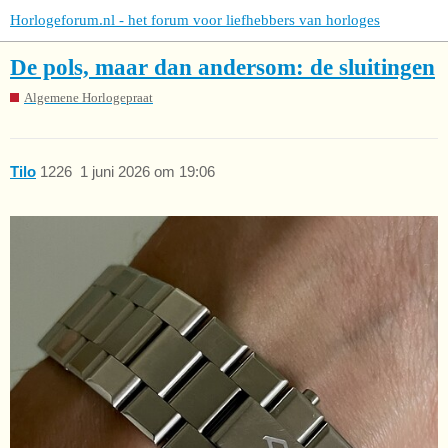
Horlogeforum.nl - het forum voor liefhebbers van horloges
De pols, maar dan andersom: de sluitingen
Algemene Horlogepraat
Tilo
1226
1 juni 2026 om 19:06