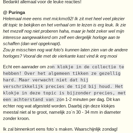
Bedankt allemaal voor de leuke reacties!
@ Puringa
Helemaal mee eens met mickmo92! Ik zit met heel veel plezier
dit topic te bekijken en het verhaal om te lezen is erg leuk. Ik zie
het mezelf nog niet proberen haha, maar je hebt zeker wel mijn
interesse aangewakkerd om zelf een dergelijk horloge aan te
schaffen (dan wel opgeknapt).
Zou je misschien nog wat foto’s kunnen laten zien van de andere
horloges? Vooral die met de vierkante kast vind ik erg mooi
Echt een aanrader om zo
n klokje in de collectie te
hebben! Over het algemeen tikken ze gezellig
hard. Maar verwacht niet dat hij
verschrikkelijk precies de tijd bij houd. Het
klokje in deze topic is bijzonder precies, met
een achterstand van zo
n 1-2 minuten per dag. Dit kan
echter nog wat afgesteld worden. Daarbij zijn deze klokjes
meestal niet al te groot, namelijk zo`n 30 - 34 mm in diameter
zonder kroon.
Ik zal binnenkort eens foto`s maken. Waarschijnlijk zondag!