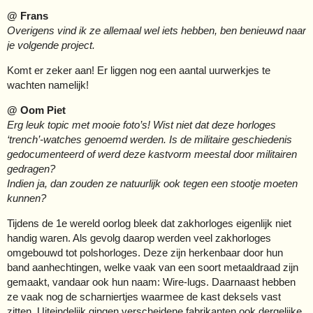
@ Frans
Overigens vind ik ze allemaal wel iets hebben, ben benieuwd naar
je volgende project.
Komt er zeker aan! Er liggen nog een aantal uurwerkjes te
wachten namelijk!
@ Oom Piet
Erg leuk topic met mooie foto’s! Wist niet dat deze horloges
‘trench’-watches genoemd werden. Is de militaire geschiedenis
gedocumenteerd of werd deze kastvorm meestal door militairen
gedragen?
Indien ja, dan zouden ze natuurlijk ook tegen een stootje moeten
kunnen?
Tijdens de 1e wereld oorlog bleek dat zakhorloges eigenlijk niet
handig waren. Als gevolg daarop werden veel zakhorloges
omgebouwd tot polshorloges. Deze zijn herkenbaar door hun
band aanhechtingen, welke vaak van een soort metaaldraad zijn
gemaakt, vandaar ook hun naam: Wire-lugs. Daarnaast hebben
ze vaak nog de scharniertjes waarmee de kast deksels vast
zitten. Uiteindelijk gingen verscheidene fabrikanten ook dergelijke