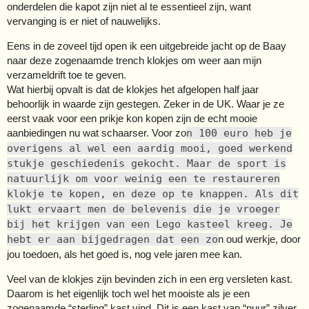
onderdelen die kapot zijn niet al te essentieel zijn, want
vervanging is er niet of nauwelijks.
Eens in de zoveel tijd open ik een uitgebreide jacht op de Baay
naar deze zogenaamde trench klokjes om weer aan mijn
verzameldrift toe te geven.
Wat hierbij opvalt is dat de klokjes het afgelopen half jaar
behoorlijk in waarde zijn gestegen. Zeker in de UK. Waar je ze
eerst vaak voor een prikje kon kopen zijn de echt mooie
aanbiedingen nu wat schaarser. Voor zo
n 100 euro heb je
overigens al wel een aardig mooi, goed werkend
stukje geschiedenis gekocht. Maar de sport is
natuurlijk om voor weinig een te restaureren
klokje te kopen, en deze op te knappen. Als dit
lukt ervaart men de belevenis die je vroeger
bij het krijgen van een Lego kasteel kreeg. Je
hebt er aan bijgedragen dat een zo
n oud werkje, door
jou toedoen, als het goed is, nog vele jaren mee kan.
Veel van de klokjes zijn bevinden zich in een erg versleten kast.
Daarom is het eigenlijk toch wel het mooiste als je een
zogenaamde “sterling” kast vind. Dit is een kast van “puur” zilver.