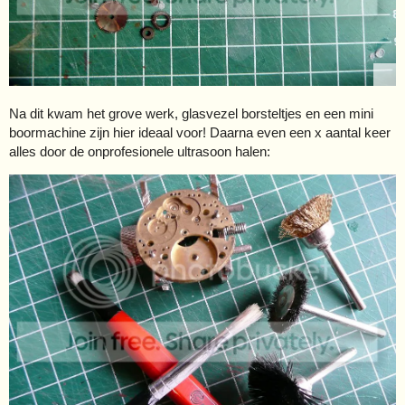
Na dit kwam het grove werk, glasvezel borsteltjes en een mini
boormachine zijn hier ideaal voor! Daarna even een x aantal keer
alles door de onprofesionele ultrasoon halen: