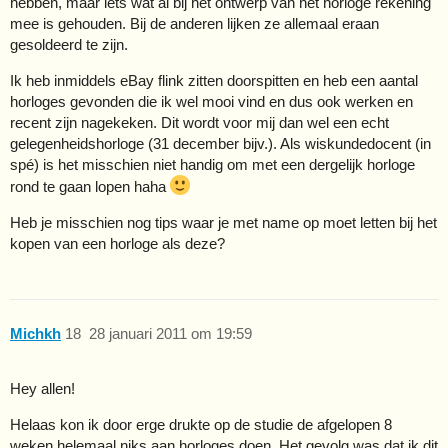
hebben, maar iets wat al bij het ontwerp van het horloge rekening
mee is gehouden. Bij de anderen lijken ze allemaal eraan
gesoldeerd te zijn.
Ik heb inmiddels eBay flink zitten doorspitten en heb een aantal
horloges gevonden die ik wel mooi vind en dus ook werken en
recent zijn nagekeken. Dit wordt voor mij dan wel een echt
gelegenheidshorloge (31 december bijv.). Als wiskundedocent (in
spé) is het misschien niet handig om met een dergelijk horloge
rond te gaan lopen haha
Heb je misschien nog tips waar je met name op moet letten bij het
kopen van een horloge als deze?
Michkh
18
28 januari 2011 om 19:59
Hey allen!
Helaas kon ik door erge drukte op de studie de afgelopen 8
weken helemaal niks aan horloges doen. Het gevolg was dat ik dit