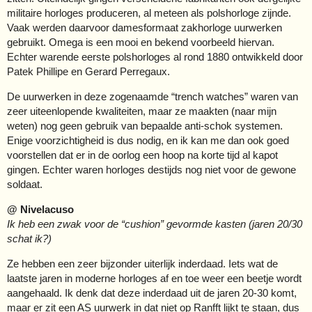
militaire horloges produceren, al meteen als polshorloge zijnde.
Vaak werden daarvoor damesformaat zakhorloge uurwerken
gebruikt. Omega is een mooi en bekend voorbeeld hiervan.
Echter warende eerste polshorloges al rond 1880 ontwikkeld door
Patek Phillipe en Gerard Perregaux.
De uurwerken in deze zogenaamde “trench watches” waren van
zeer uiteenlopende kwaliteiten, maar ze maakten (naar mijn
weten) nog geen gebruik van bepaalde anti-schok systemen.
Enige voorzichtigheid is dus nodig, en ik kan me dan ook goed
voorstellen dat er in de oorlog een hoop na korte tijd al kapot
gingen. Echter waren horloges destijds nog niet voor de gewone
soldaat.
@ Nivelacuso
Ik heb een zwak voor de “cushion” gevormde kasten (jaren 20/30
schat ik?)
Ze hebben een zeer bijzonder uiterlijk inderdaad. Iets wat de
laatste jaren in moderne horloges af en toe weer een beetje wordt
aangehaald. Ik denk dat deze inderdaad uit de jaren 20-30 komt,
maar er zit een AS uurwerk in dat niet op Ranfft lijkt te staan, dus