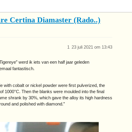
re Certina Diamaster (Rado..)
1
23 juli 2021 om 13:43
igereye” werd ik iets van een half jaar geleden
lemaal fantastisch.
 with cobalt or nickel powder were first pulverized, the
of 1000°C. Then the blanks were moulded into the final
lume shrank by 30%, which gave the alloy its high hardness
ground and polished with diamond.”