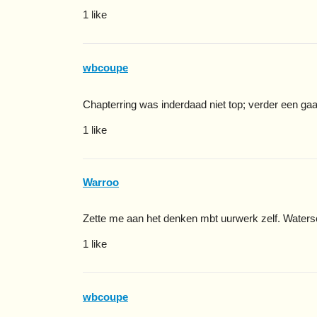
1 like
wbcoupe
Chapterring was inderdaad niet top; verder een ga
1 like
Warroo
Zette me aan het denken mbt uurwerk zelf. Water
1 like
wbcoupe