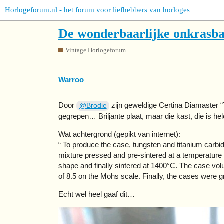
Horlogeforum.nl - het forum voor liefhebbers van horloges
De wonderbaarlijke onkrasba
Vintage Horlogeforum
Warroo
Door
zijn geweldige Certina Diamaster “T
@Brodie
gegrepen… Briljante plaat, maar die kast, die is he
Wat achtergrond (gepikt van internet):
“ To produce the case, tungsten and titanium carbide
mixture pressed and pre-sintered at a temperature 
shape and finally sintered at 1400°C. The case vo
of 8.5 on the Mohs scale. Finally, the cases were 
Echt wel heel gaaf dit…