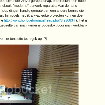
oop bijzonder zinvol gereedschap, onderdelen, een hoop
handboek “moderne” uurwerk reparatie. Aan de hand
n hoop dingen handig gemaakt en een andere kennis die
en. Inmiddels heb ik al wat leuke projecten kunnen doen
zie
http://www.horlogeforum.nl/read.php?8,230834
). Het is
n gedeelte van mijn kamer is opgeslokt door mijn werkbank
e hier tenslotte toch gek op :P)