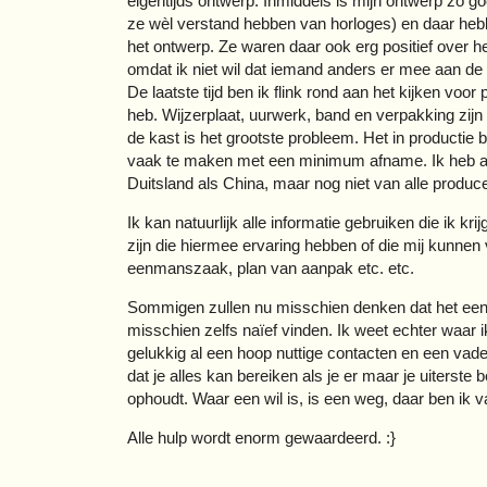
eigentijds ontwerp. Inmiddels is mijn ontwerp zo goe
ze wèl verstand hebben van horloges) en daar hebb
het ontwerp. Ze waren daar ook erg positief over he
omdat ik niet wil dat iemand anders er mee aan de 
De laatste tijd ben ik flink rond aan het kijken voo
heb. Wijzerplaat, uurwerk, band en verpakking zij
de kast is het grootste probleem. Het in productie
vaak te maken met een minimum afname. Ik heb al 
Duitsland als China, maar nog niet van alle produc
Ik kan natuurlijk alle informatie gebruiken die ik 
zijn die hiermee ervaring hebben of die mij kunnen 
eenmanszaak, plan van aanpak etc. etc.
Sommigen zullen nu misschien denken dat het een be
misschien zelfs naïef vinden. Ik weet echter waar 
gelukkig al een hoop nuttige contacten en een vader 
dat je alles kan bereiken als je er maar je uiterst
ophoudt. Waar een wil is, is een weg, daar ben ik v
Alle hulp wordt enorm gewaardeerd. :}