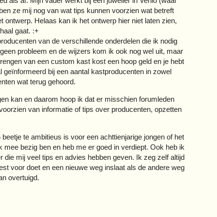
d als af. Mijn vader werkt bij een juwelier in Venlo (waar
en ze mij nog van wat tips kunnen voorzien wat betreft
t ontwerp. Helaas kan ik het ontwerp hier niet laten zien,
haal gaat. :+
r producenten van de verschillende onderdelen die ik nodig
n geen probleem en de wijzers kom ik ook nog wel uit, maar
 brengen van een custom kast kost een hoop geld en je hebt
geïnformeerd bij een aantal kastproducenten in zowel
enten wat terug gehoord.
krijgen kan en daarom hoop ik dat er misschien forumleden
voorzien van informatie of tips over producenten, opzetten
etje te ambitieus is voor een achttienjarige jongen of het
ik mee bezig ben en heb me er goed in verdiept. Ook heb ik
die mij veel tips en advies hebben geven. Ik zeg zelf altijd
e best voor doet en een nieuwe weg inslaat als de andere weg
an overtuigd.