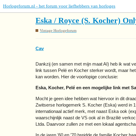
Horlogeforum.nl - het forum voor liefhebbers van horloges
Eska / Royce (S. Kocher) Onl
Vintage Horlogeforum
Cav
Dankzij (en samen met mijn maat AI) heb ik wat ver
link tussen Pelé en Kocher sterker wordt, maar he
kan worden. Hier de voorlopige conclusie:
Eska, Kocher, Pelé en een mogelijke link met 
Mocht je geen idee hebben wat hiervoor in dit draad
Zwitserse horlogemerk S. Kocher (Eska) werd in 19
internationaal actief merk, met naast Eska ook (ex
waarschijnlijk naast de VS ook al in Brazilië verko
Ltda. Daarvoor zullen ze met een lokaal agentsch
In de jaren ’60 en ’70 breidde de familie Kocher haa