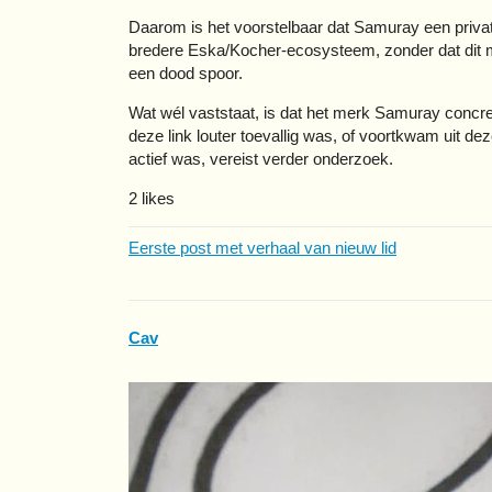
Daarom is het voorstelbaar dat Samuray een private
bredere Eska/Kocher-ecosysteem, zonder dat dit m
een dood spoor.
Wat wél vaststaat, is dat het merk Samuray concreet 
deze link louter toevallig was, of voortkwam uit d
actief was, vereist verder onderzoek.
2 likes
Eerste post met verhaal van nieuw lid
Cav