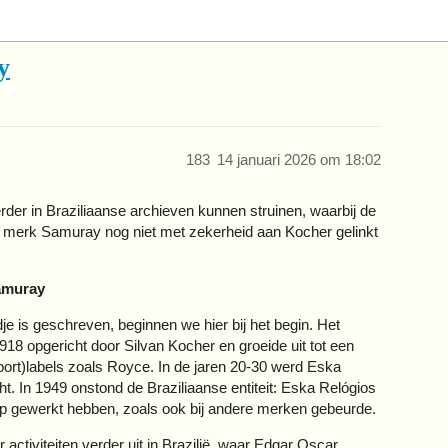
y
183
14 januari 2026 om 18:02
der in Braziliaanse archieven kunnen struinen, waarbij de
t merk Samuray nog niet met zekerheid aan Kocher gelinkt
Samuray
je is geschreven, beginnen we hier bij het begin. Het
18 opgericht door Silvan Kocher en groeide uit tot een
port)labels zoals Royce. In de jaren 20-30 werd Eska
cht. In 1949 onstond de Braziliaanse entiteit: Eska Relógios
ap gewerkt hebben, zoals ook bij andere merken gebeurde.
r activiteiten verder uit in Brazilië, waar Edgar Oscar