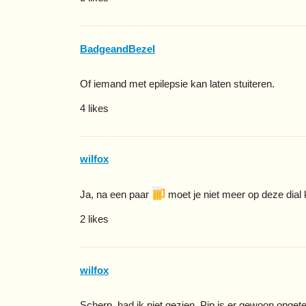
BadgeandBezel
Of iemand met epilepsie kan laten stuiteren.
4 likes
wilfox
Ja, na een paar
moet je niet meer op deze dial
2 likes
wilfox
Scherp, had ik niet gezien. Pip is er gewoon opg