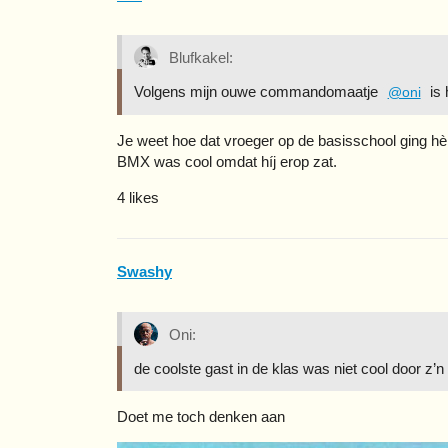
Blufkakel:
Volgens mijn ouwe commandomaatje
is h
@oni
Je weet hoe dat vroeger op de basisschool ging hè:
BMX was cool omdat híj erop zat.
4 likes
Swashy
Oni:
de coolste gast in de klas was niet cool door z
Doet me toch denken aan