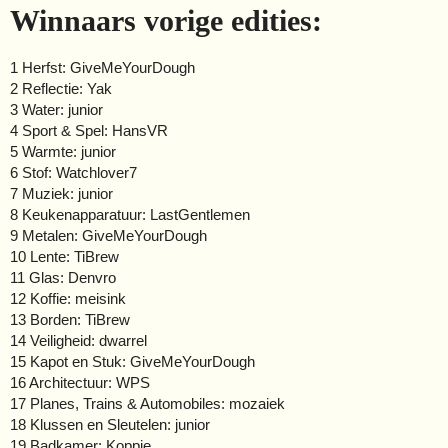
Winnaars vorige edities:
1 Herfst: GiveMeYourDough
2 Reflectie: Yak
3 Water: junior
4 Sport & Spel: HansVR
5 Warmte: junior
6 Stof: Watchlover7
7 Muziek: junior
8 Keukenapparatuur: LastGentlemen
9 Metalen: GiveMeYourDough
10 Lente: TiBrew
11 Glas: Denvro
12 Koffie: meisink
13 Borden: TiBrew
14 Veiligheid: dwarrel
15 Kapot en Stuk: GiveMeYourDough
16 Architectuur: WPS
17 Planes, Trains & Automobiles: mozaiek
18 Klussen en Sleutelen: junior
19 Badkamer: Koppie