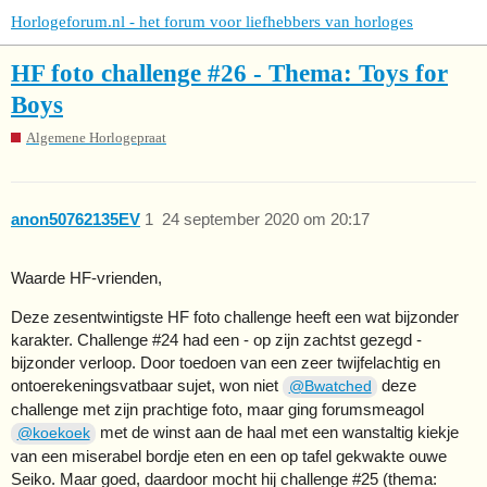
Horlogeforum.nl - het forum voor liefhebbers van horloges
HF foto challenge #26 - Thema: Toys for
Boys
Algemene Horlogepraat
anon50762135EV
1
24 september 2020 om 20:17
Waarde HF-vrienden,
Deze zesentwintigste HF foto challenge heeft een wat bijzonder
karakter. Challenge
#24
had een - op zijn zachtst gezegd -
bijzonder verloop. Door toedoen van een zeer twijfelachtig en
ontoerekeningsvatbaar sujet, won niet
deze
@Bwatched
challenge met zijn prachtige foto, maar ging forumsmeagol
met de winst aan de haal met een wanstaltig kiekje
@koekoek
van een miserabel bordje eten en een op tafel gekwakte ouwe
Seiko. Maar goed, daardoor mocht hij challenge
#25
(thema: