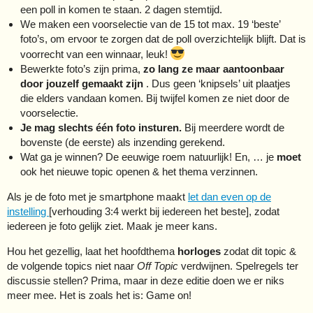
een poll in komen te staan. 2 dagen stemtijd.
We maken een voorselectie van de 15 tot max. 19 ‘beste’
foto’s, om ervoor te zorgen dat de poll overzichtelijk blijft. Dat is
voorrecht van een winnaar, leuk!
Bewerkte foto’s zijn prima,
zo lang ze maar aantoonbaar
door jouzelf gemaakt zijn
. Dus geen ‘knipsels’ uit plaatjes
die elders vandaan komen. Bij twijfel komen ze niet door de
voorselectie.
Je mag slechts één foto insturen.
Bij meerdere wordt de
bovenste (de eerste) als inzending gerekend.
Wat ga je winnen? De eeuwige roem natuurlijk! En, … je
moet
ook het nieuwe topic openen & het thema verzinnen.
Als je de foto met je smartphone maakt
let dan even op de
instelling
[verhouding 3:4 werkt bij iedereen het beste], zodat
iedereen je foto gelijk ziet. Maak je meer kans.
Hou het gezellig, laat het hoofdthema
horloges
zodat dit topic &
de volgende topics niet naar
Off Topic
verdwijnen. Spelregels ter
discussie stellen? Prima, maar in deze editie doen we er niks
meer mee. Het is zoals het is: Game on!