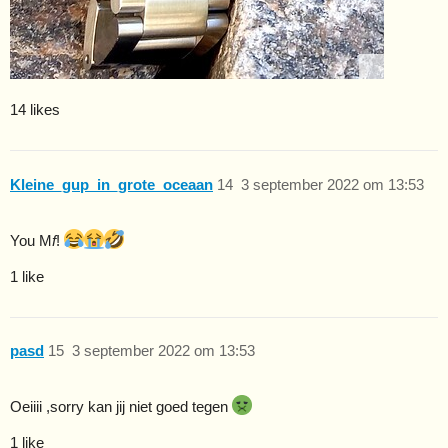
14 likes
Kleine_gup_in_grote_oceaan
14
3 september 2022 om 13:53
You M
f
!
1 like
pasd
15
3 september 2022 om 13:53
Oeiiii ,sorry kan jij niet goed tegen
1 like