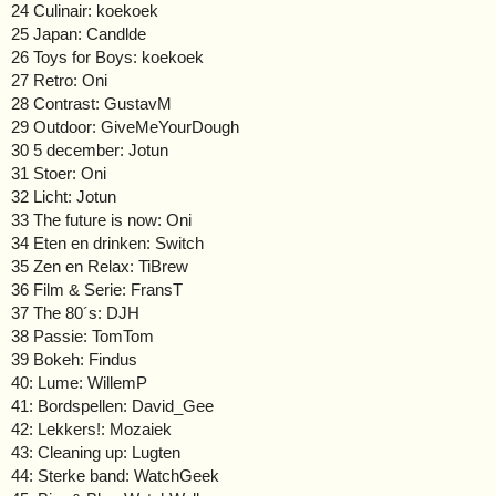
24 Culinair: koekoek
25 Japan: Candlde
26 Toys for Boys: koekoek
27 Retro: Oni
28 Contrast: GustavM
29 Outdoor: GiveMeYourDough
30 5 december: Jotun
31 Stoer: Oni
32 Licht: Jotun
33 The future is now: Oni
34 Eten en drinken: Switch
35 Zen en Relax: TiBrew
36 Film & Serie: FransT
37 The 80´s: DJH
38 Passie: TomTom
39 Bokeh: Findus
40: Lume: WillemP
41: Bordspellen: David_Gee
42: Lekkers!: Mozaiek
43: Cleaning up: Lugten
44: Sterke band: WatchGeek