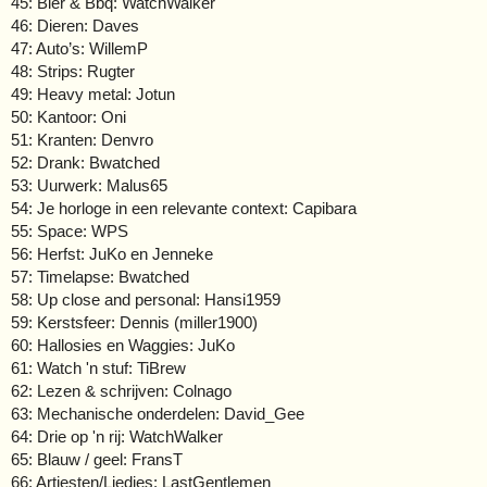
45: Bier & Bbq: WatchWalker
46: Dieren: Daves
47: Auto’s: WillemP
48: Strips: Rugter
49: Heavy metal: Jotun
50: Kantoor: Oni
51: Kranten: Denvro
52: Drank: Bwatched
53: Uurwerk: Malus65
54: Je horloge in een relevante context: Capibara
55: Space: WPS
56: Herfst: JuKo en Jenneke
57: Timelapse: Bwatched
58: Up close and personal: Hansi1959
59: Kerstsfeer: Dennis (miller1900)
60: Hallosies en Waggies: JuKo
61: Watch 'n stuf: TiBrew
62: Lezen & schrijven: Colnago
63: Mechanische onderdelen: David_Gee
64: Drie op 'n rij: WatchWalker
65: Blauw / geel: FransT
66: Artiesten/Liedjes: LastGentlemen