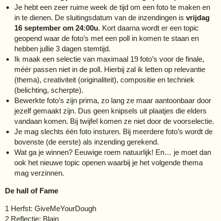
Je hebt een zeer ruime week de tijd om een foto te maken en
in te dienen. De sluitingsdatum van de inzendingen is
vrijdag
16 september om 24:00u
. Kort daarna wordt er een topic
geopend waar de foto’s met een poll in komen te staan en
hebben jullie 3 dagen stemtijd.
Ik maak een selectie van maximaal 19 foto’s voor de finale,
méér passen niet in de poll. Hierbij zal ik letten op relevantie
(thema), creativiteit (originaliteit), compositie en techniek
(belichting, scherpte).
Bewerkte foto’s zijn prima, zo lang ze maar aantoonbaar door
jezelf gemaakt zijn. Dus geen knipsels uit plaatjes die elders
vandaan komen. Bij twijfel komen ze niet door de voorselectie.
Je mag slechts één foto insturen. Bij meerdere foto’s wordt de
bovenste (de eerste) als inzending gerekend.
Wat ga je winnen? Eeuwige roem natuurlijk! En… je moet dan
ook het nieuwe topic openen waarbij je het volgende thema
mag verzinnen.
De hall of Fame
1 Herfst: GiveMeYourDough
2 Reflectie: Blain