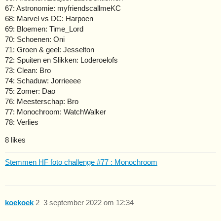
67: Astronomie: myfriendscallmeKC
68: Marvel vs DC: Harpoen
69: Bloemen: Time_Lord
70: Schoenen: Oni
71: Groen & geel: Jesselton
72: Spuiten en Slikken: Loderoelofs
73: Clean: Bro
74: Schaduw: Jorrieeee
75: Zomer: Dao
76: Meesterschap: Bro
77: Monochroom: WatchWalker
78: Verlies
8 likes
Stemmen HF foto challenge #77 : Monochroom
koekoek
2
3 september 2022 om 12:34