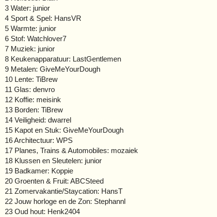
3 Water: junior
4 Sport & Spel: HansVR
5 Warmte: junior
6 Stof: Watchlover7
7 Muziek: junior
8 Keukenapparatuur: LastGentlemen
9 Metalen: GiveMeYourDough
10 Lente: TiBrew
11 Glas: denvro
12 Koffie: meisink
13 Borden: TiBrew
14 Veiligheid: dwarrel
15 Kapot en Stuk: GiveMeYourDough
16 Architectuur: WPS
17 Planes, Trains & Automobiles: mozaiek
18 Klussen en Sleutelen: junior
19 Badkamer: Koppie
20 Groenten & Fruit: ABCSteed
21 Zomervakantie/Staycation: HansT
22 Jouw horloge en de Zon: Stephannl
23 Oud hout: Henk2404