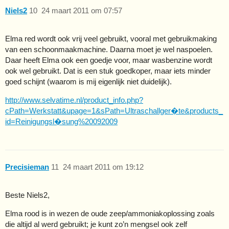
Niels2
10
24 maart 2011 om 07:57
Elma red wordt ook vrij veel gebruikt, vooral met gebruikmaking
van een schoonmaakmachine. Daarna moet je wel naspoelen.
Daar heeft Elma ook een goedje voor, maar wasbenzine wordt
ook wel gebruikt. Dat is een stuk goedkoper, maar iets minder
goed schijnt (waarom is mij eigenlijk niet duidelijk).
http://www.selvatime.nl/product_info.php?
cPath=Werkstatt&upage=1&sPath=Ultraschallger�te&products_
id=Reinigungsl�sung%20092009
Precisieman
11
24 maart 2011 om 19:12
Beste Niels2,
Elma rood is in wezen de oude zeep/ammoniakoplossing zoals
die altijd al werd gebruikt; je kunt zo’n mengsel ook zelf