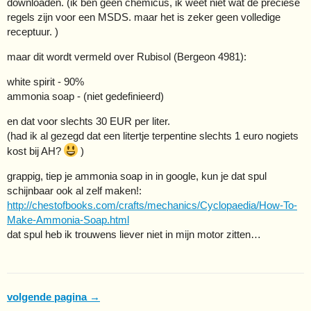
downloaden. (ik ben geen chemicus, ik weet niet wat de preciese
regels zijn voor een MSDS. maar het is zeker geen volledige
receptuur. )
maar dit wordt vermeld over Rubisol (Bergeon 4981):
white spirit - 90%
ammonia soap - (niet gedefinieerd)
en dat voor slechts 30 EUR per liter.
(had ik al gezegd dat een litertje terpentine slechts 1 euro nogiets
kost bij AH?
)
grappig, tiep je ammonia soap in in google, kun je dat spul
schijnbaar ook al zelf maken!:
http://chestofbooks.com/crafts/mechanics/Cyclopaedia/How-To-
Make-Ammonia-Soap.html
dat spul heb ik trouwens liever niet in mijn motor zitten…
volgende pagina →