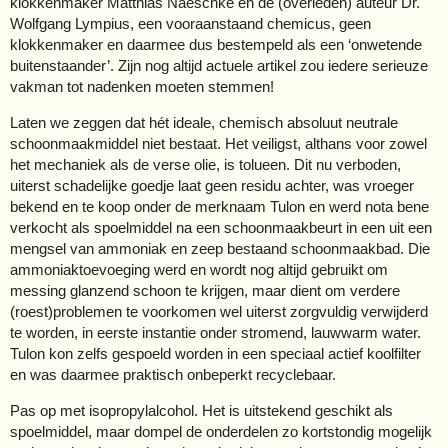
klokkenmaker Matthias Naeschke en de (overleden) auteur Dr.
Wolfgang Lympius, een vooraanstaand chemicus, geen
klokkenmaker en daarmee dus bestempeld als een ‘onwetende
buitenstaander’. Zijn nog altijd actuele artikel zou iedere serieuze
vakman tot nadenken moeten stemmen!
Laten we zeggen dat hét ideale, chemisch absoluut neutrale
schoonmaakmiddel niet bestaat. Het veiligst, althans voor zowel
het mechaniek als de verse olie, is tolueen. Dit nu verboden,
uiterst schadelijke goedje laat geen residu achter, was vroeger
bekend en te koop onder de merknaam Tulon en werd nota bene
verkocht als spoelmiddel na een schoonmaakbeurt in een uit een
mengsel van ammoniak en zeep bestaand schoonmaakbad. Die
ammoniaktoevoeging werd en wordt nog altijd gebruikt om
messing glanzend schoon te krijgen, maar dient om verdere
(roest)problemen te voorkomen wel uiterst zorgvuldig verwijderd
te worden, in eerste instantie onder stromend, lauwwarm water.
Tulon kon zelfs gespoeld worden in een speciaal actief koolfilter
en was daarmee praktisch onbeperkt recyclebaar.
Pas op met isopropylalcohol. Het is uitstekend geschikt als
spoelmiddel, maar dompel de onderdelen zo kortstondig mogelijk