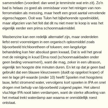
samenstellen (voordeel: dan weet je tenminste wat erin zit). Zo’n
bad is helaas zo goed als onmisbaar voor het reinigen van non-
ferrometalen als messing, maar heeft een groot aantal vervelende
eigenschappen. Ooit was Tulon het bijbehorende spoelmiddel,
maar afgezien van het feit dat dit nu niet meer te koop is was het
eigenlijk eerder een prima schoonmaakmiddel.
Wasbenzine kan een redelijk alternatief zijn, maar onderdelen
liefst eerst voorreinigen in een organisch oplosmiddel zoals
bijvoorbeeld trichlooretheen of tolueen; een langdurige
behandeling kan hier absoluut geen kwaad, Dat is wél het geval
met de reiniging in koud Elma rood (schoonmaakbaden onder
geen beding verwarmen!), want die mag, zeker in een ultrason,
eigenlijk ten hoogste drie minuten duren. En let op dat je geen bad
gebruikt dat een blauwe kleurzweem (duidt op opgelost koper) of
een te lage pH-waarde (onder 10) heeft! Spoelen met hoogstens
lauw, liefst stromend water, vervolgens kort spoelen in IPA en snel
drogen met behulp van bijvoorbeeld zuigend papier. Het uiterst
vluchtige IPA nooit laten verdampen, want de sterke afkoeling van
het metaal trekt waterdamp aan waarna er onmiddellijk roest
ontstaat.