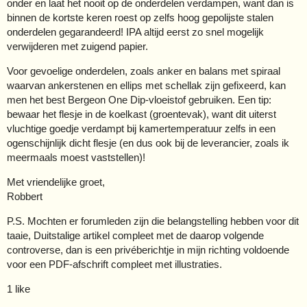
onder en laat het nooit op de onderdelen verdampen, want dan is
binnen de kortste keren roest op zelfs hoog gepolijste stalen
onderdelen gegarandeerd! IPA altijd eerst zo snel mogelijk
verwijderen met zuigend papier.
Voor gevoelige onderdelen, zoals anker en balans met spiraal
waarvan ankerstenen en ellips met schellak zijn gefixeerd, kan
men het best Bergeon One Dip-vloeistof gebruiken. Een tip:
bewaar het flesje in de koelkast (groentevak), want dit uiterst
vluchtige goedje verdampt bij kamertemperatuur zelfs in een
ogenschijnlijk dicht flesje (en dus ook bij de leverancier, zoals ik
meermaals moest vaststellen)!
Met vriendelijke groet,
Robbert
P.S. Mochten er forumleden zijn die belangstelling hebben voor dit
taaie, Duitstalige artikel compleet met de daarop volgende
controverse, dan is een privéberichtje in mijn richting voldoende
voor een PDF-afschrift compleet met illustraties.
1 like