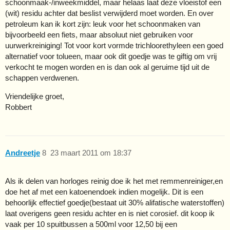
schoonmaak-/inweekmiddel, maar helaas laat deze vloeistof een
(wit) residu achter dat beslist verwijderd moet worden. En over
petroleum kan ik kort zijn: leuk voor het schoonmaken van
bijvoorbeeld een fiets, maar absoluut niet gebruiken voor
uurwerkreiniging! Tot voor kort vormde trichloorethyleen een goed
alternatief voor tolueen, maar ook dit goedje was te giftig om vrij
verkocht te mogen worden en is dan ook al geruime tijd uit de
schappen verdwenen.
Vriendelijke groet,
Robbert
Andreetje
8
23 maart 2011 om 18:37
Als ik delen van horloges reinig doe ik het met remmenreiniger,en
doe het af met een katoenendoek indien mogelijk. Dit is een
behoorlijk effectief goedje(bestaat uit 30% alifatische waterstoffen)
laat overigens geen residu achter en is niet corosief. dit koop ik
vaak per 10 spuitbussen a 500ml voor 12,50 bij een