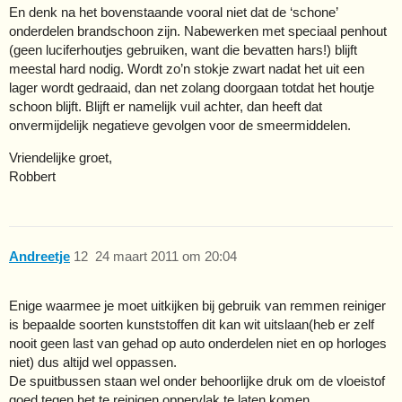
En denk na het bovenstaande vooral niet dat de ‘schone’
onderdelen brandschoon zijn. Nabewerken met speciaal penhout
(geen luciferhoutjes gebruiken, want die bevatten hars!) blijft
meestal hard nodig. Wordt zo’n stokje zwart nadat het uit een
lager wordt gedraaid, dan net zolang doorgaan totdat het houtje
schoon blijft. Blijft er namelijk vuil achter, dan heeft dat
onvermijdelijk negatieve gevolgen voor de smeermiddelen.
Vriendelijke groet,
Robbert
Andreetje
12
24 maart 2011 om 20:04
Enige waarmee je moet uitkijken bij gebruik van remmen reiniger
is bepaalde soorten kunststoffen dit kan wit uitslaan(heb er zelf
nooit geen last van gehad op auto onderdelen niet en op horloges
niet) dus altijd wel oppassen.
De spuitbussen staan wel onder behoorlijke druk om de vloeistof
goed tegen het te reinigen oppervlak te laten komen.