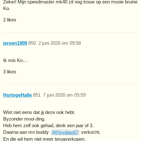
Zeker! Mijn speedmaster mk40 zit nog trouw op een mooie bruine
Ko.
2 likes
jeroen1909
850
2 juni 2026 om 09:58
Ik mis Ko…
3 likes
HorlogeHalle
851
7 juni 2026 om 05:59
Wist niet eens dat jij deze ook hebt.
Byzonder mooi ding.
Heb hem zelf ook gehad, denk een jaar of 3.
Daarna aan mn buddy
verkocht.
@Floydian67
En die wil hem niet meer terugverkopen.