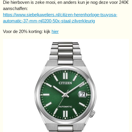
Die hierboven is zeke mooi, en anders kun je nog deze voor 240€
aanschaffen:
https://www.siebeljuweliers.nl/citizen-herenhorloge-tsuyosa-
automatic-37-mm-nj0200-50x-staal-zilverkleurig
Voor de 20% korting: kijk
hier