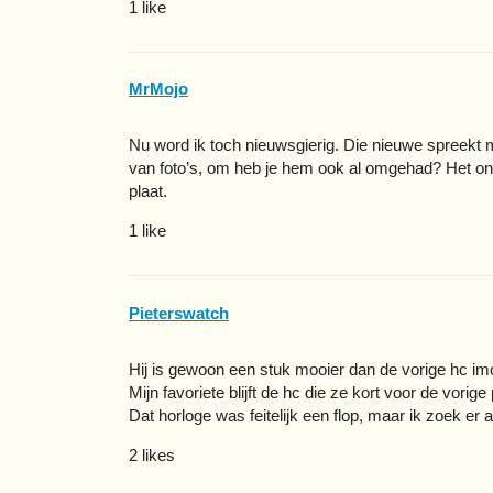
1 like
MrMojo
Nu word ik toch nieuwsgierig. Die nieuwe spreekt mi
van foto’s, om heb je hem ook al omgehad? Het ont
plaat.
1 like
Pieterswatch
Hij is gewoon een stuk mooier dan de vorige hc imo
Mijn favoriete blijft de hc die ze kort voor de vori
Dat horloge was feitelijk een flop, maar ik zoek er 
2 likes