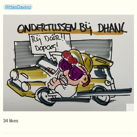
@HanDavinci
34 likes