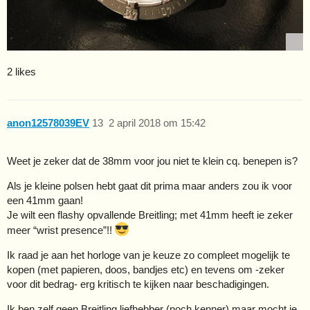
2 likes
anon12578039EV
13
2 april 2018 om 15:42
Weet je zeker dat de 38mm voor jou niet te klein cq. benepen is?
Als je kleine polsen hebt gaat dit prima maar anders zou ik voor
een 41mm gaan!
Je wilt een flashy opvallende Breitling; met 41mm heeft ie zeker
meer “wrist presence”!!
Ik raad je aan het horloge van je keuze zo compleet mogelijk te
kopen (met papieren, doos, bandjes etc) en tevens om -zeker
voor dit bedrag- erg kritisch te kijken naar beschadigingen.
Ik ben zelf geen Breitling liefhebber (noch kenner) maar mocht je