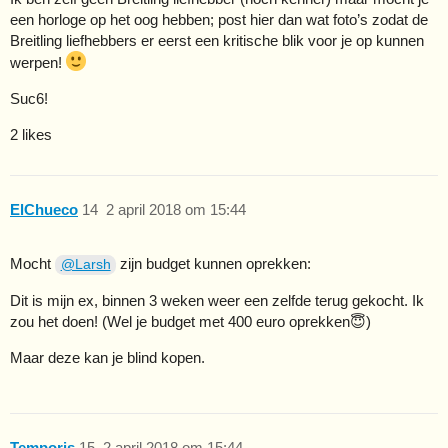
een horloge op het oog hebben; post hier dan wat foto’s zodat de
Breitling liefhebbers er eerst een kritische blik voor je op kunnen
werpen!
Suc6!
2 likes
ElChueco
14
2 april 2018 om 15:44
Mocht
zijn budget kunnen oprekken:
@Larsh
Dit is mijn ex, binnen 3 weken weer een zelfde terug gekocht. Ik
zou het doen! (Wel je budget met 400 euro oprekken😇)
Maar deze kan je blind kopen.
Temporis
15
2 april 2018 om 15:44