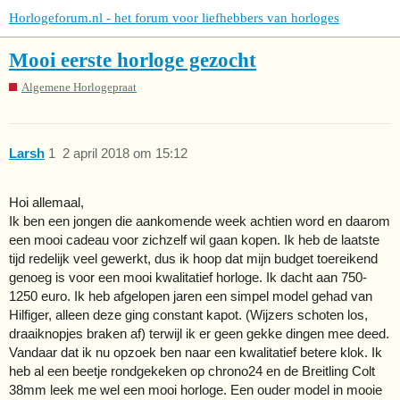
Horlogeforum.nl - het forum voor liefhebbers van horloges
Mooi eerste horloge gezocht
Algemene Horlogepraat
Larsh
1
2 april 2018 om 15:12
Hoi allemaal,
Ik ben een jongen die aankomende week achtien word en daarom
een mooi cadeau voor zichzelf wil gaan kopen. Ik heb de laatste
tijd redelijk veel gewerkt, dus ik hoop dat mijn budget toereikend
genoeg is voor een mooi kwalitatief horloge. Ik dacht aan 750-
1250 euro. Ik heb afgelopen jaren een simpel model gehad van
Hilfiger, alleen deze ging constant kapot. (Wijzers schoten los,
draaiknopjes braken af) terwijl ik er geen gekke dingen mee deed.
Vandaar dat ik nu opzoek ben naar een kwalitatief betere klok. Ik
heb al een beetje rondgekeken op chrono24 en de Breitling Colt
38mm leek me wel een mooi horloge. Een ouder model in mooie