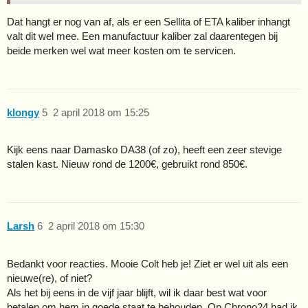
Dat hangt er nog van af, als er een Sellita of ETA kaliber inhangt
valt dit wel mee. Een manufactuur kaliber zal daarentegen bij
beide merken wel wat meer kosten om te servicen.
klongy
5
2 april 2018 om 15:25
Kijk eens naar Damasko DA38 (of zo), heeft een zeer stevige
stalen kast. Nieuw rond de 1200€, gebruikt rond 850€.
Larsh
6
2 april 2018 om 15:30
Bedankt voor reacties. Mooie Colt heb je! Ziet er wel uit als een
nieuwe(re), of niet?
Als het bij eens in de vijf jaar blijft, wil ik daar best wat voor
betalen om hem in goede staat te behouden. Op Chrono24 had ik