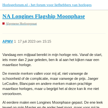
Horlogeforum.nl - het forum voor liefhebbers van horloges
NA Longines Flagship Moonphase
Algemene Horlogepraat
APMV
1
17 juli 2023 om 15:15
Vandaag een mijlpaal bereikt in mijn horloge reis. Vanaf de start,
iets meer dan 2 jaar geleden, ben ik al aan het kijken naar een
maanfase horloge.
De meeste merken vallen voor mij af, niet vanwege de
schoonheid of de complicatie, maar vanwege de prijs. Jaeger
LeCoultre, Blancpain en andere merken maken prachtige
maanfase horloges, maar u begrijpt het al deze kan ik me niet
veroorloven.
Al eerdere malen een Longines Moonphase gepast. De ene leek
teveel op mijn Master en de ander heel mooi, maar voor mij te