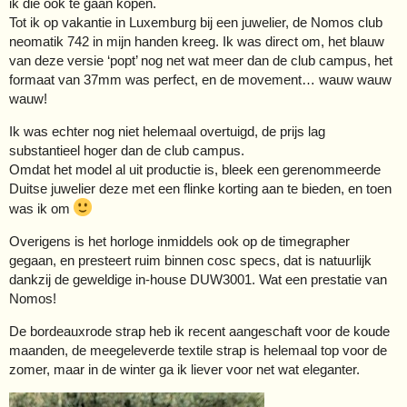
ik die ook te gaan kopen.
Tot ik op vakantie in Luxemburg bij een juwelier, de Nomos club
neomatik 742 in mijn handen kreeg. Ik was direct om, het blauw
van deze versie ‘popt’ nog net wat meer dan de club campus, het
formaat van 37mm was perfect, en de movement… wauw wauw
wauw!
Ik was echter nog niet helemaal overtuigd, de prijs lag
substantieel hoger dan de club campus.
Omdat het model al uit productie is, bleek een gerenommeerde
Duitse juwelier deze met een flinke korting aan te bieden, en toen
was ik om
Overigens is het horloge inmiddels ook op de timegrapher
gegaan, en presteert ruim binnen cosc specs, dat is natuurlijk
dankzij de geweldige in-house DUW3001. Wat een prestatie van
Nomos!
De bordeauxrode strap heb ik recent aangeschaft voor de koude
maanden, de meegeleverde textile strap is helemaal top voor de
zomer, maar in de winter ga ik liever voor net wat eleganter.