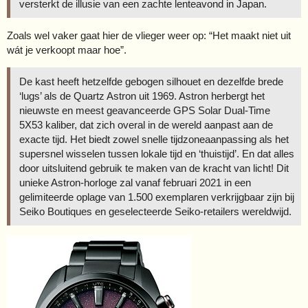
versterkt de illusie van een zachte lenteavond in Japan.
Zoals wel vaker gaat hier de vlieger weer op: “Het maakt niet uit
wát je verkoopt maar hoe”.
De kast heeft hetzelfde gebogen silhouet en dezelfde brede
‘lugs’ als de Quartz Astron uit 1969. Astron herbergt het
nieuwste en meest geavanceerde GPS Solar Dual-Time
5X53 kaliber, dat zich overal in de wereld aanpast aan de
exacte tijd. Het biedt zowel snelle tijdzoneaanpassing als het
supersnel wisselen tussen lokale tijd en ‘thuistijd’. En dat alles
door uitsluitend gebruik te maken van de kracht van licht! Dit
unieke Astron-horloge zal vanaf februari 2021 in een
gelimiteerde oplage van 1.500 exemplaren verkrijgbaar zijn bij
Seiko Boutiques en geselecteerde Seiko-retailers wereldwijd.