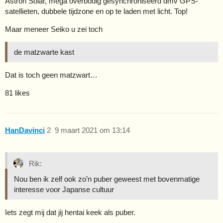
Astron Solar, mega overbodig gesynchroniseerd dmv GPS-
satellieten, dubbele tijdzone en op te laden met licht. Top!
Maar meneer Seiko u zei toch
de matzwarte kast
Dat is toch geen matzwart…
81 likes
HanDavinci
2
9 maart 2021 om 13:14
Rik:
Nou ben ik zelf ook zo’n puber geweest met bovenmatige
interesse voor Japanse cultuur
Iets zegt mij dat jij hentai keek als puber.