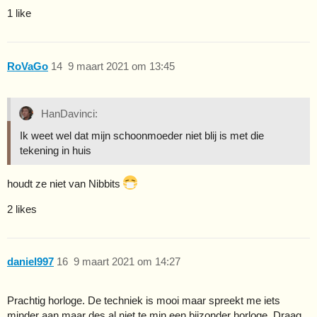
1 like
RoVaGo
14
9 maart 2021 om 13:45
HanDavinci:
Ik weet wel dat mijn schoonmoeder niet blij is met die
tekening in huis
houdt ze niet van Nibbits
2 likes
daniel997
16
9 maart 2021 om 14:27
Prachtig horloge. De techniek is mooi maar spreekt me iets
minder aan maar des al niet te min een bijzonder horloge. Draag