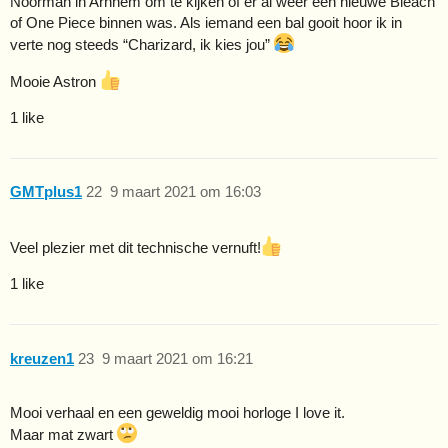
Noorman in Arnhem om te kijken of er al weer een nieuwe Bleach
of One Piece binnen was. Als iemand een bal gooit hoor ik in
verte nog steeds “Charizard, ik kies jou”
Mooie Astron
1 like
GMTplus1
22
9 maart 2021 om 16:03
Veel plezier met dit technische vernuft!
1 like
kreuzen1
23
9 maart 2021 om 16:21
Mooi verhaal en een geweldig mooi horloge I love it.
Maar mat zwart