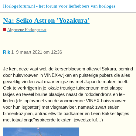
Horlogeforum.nl - het forum voor liefhebbers van horloges
Na: Seiko Astron 'Yozakura'
Algemene Horlogepraat
Rik
1
9 maart 2021 om 12:36
Je kent deze vast wel, de kersenbloesem oftewel Sakura, bemind
door huisvrouwen in VINEX-wijken en puisterige pubers die alles
geweldig vinden wat maar enigszins met Japan te maken heeft.
Ook te verkrijgen in je lokale treurige tuincentrum met slappe
takjes en teveel bruine blaadjes naast de rododendrons en lei-
linden (dé topfavoriet van de voornoemde VINEX-huisvrouwen
voor hun legbatterij met visgraatvloer, namaak zwart stalen
binnenkozijnen, antraciet/witte badkamer en Leen Bakker lijstjes
met totaal ongeïnspireerde teksten, jeweetzelluf…)