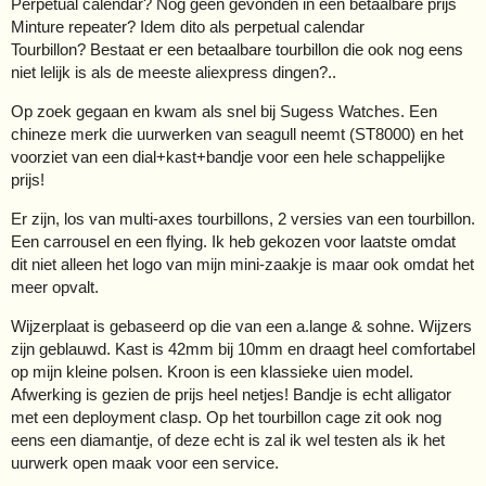
Perpetual calendar? Nog geen gevonden in een betaalbare prijs
Minture repeater? Idem dito als perpetual calendar
Tourbillon? Bestaat er een betaalbare tourbillon die ook nog eens
niet lelijk is als de meeste aliexpress dingen?..
Op zoek gegaan en kwam als snel bij Sugess Watches. Een
chineze merk die uurwerken van seagull neemt (ST8000) en het
voorziet van een dial+kast+bandje voor een hele schappelijke
prijs!
Er zijn, los van multi-axes tourbillons, 2 versies van een tourbillon.
Een carrousel en een flying. Ik heb gekozen voor laatste omdat
dit niet alleen het logo van mijn mini-zaakje is maar ook omdat het
meer opvalt.
Wijzerplaat is gebaseerd op die van een a.lange & sohne. Wijzers
zijn geblauwd. Kast is 42mm bij 10mm en draagt heel comfortabel
op mijn kleine polsen. Kroon is een klassieke uien model.
Afwerking is gezien de prijs heel netjes! Bandje is echt alligator
met een deployment clasp. Op het tourbillon cage zit ook nog
eens een diamantje, of deze echt is zal ik wel testen als ik het
uurwerk open maak voor een service.