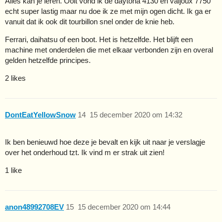
Alles kan je leren. Ooit vond ik de daytona 4130 en valjoux 7750
echt super lastig maar nu doe ik ze met mijn ogen dicht. Ik ga er
vanuit dat ik ook dit tourbillon snel onder de knie heb.
Ferrari, daihatsu of een boot. Het is hetzelfde. Het blijft een
machine met onderdelen die met elkaar verbonden zijn en overal
gelden hetzelfde principes.
2 likes
DontEatYellowSnow
14
15 december 2020 om 14:32
Ik ben benieuwd hoe deze je bevalt en kijk uit naar je verslagje
over het onderhoud tzt. Ik vind m er strak uit zien!
1 like
anon48992708EV
15
15 december 2020 om 14:44