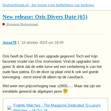
Horlogeforum.nl - het forum voor liefhebbers van horloges
New release: Oris Divers Date (65)
Algemene Horlogepraat
Jesse78
1
18 oktober 2024 om 18:49
Oris heeft de Diver 65 een upgrade gegeven! Toch wel mijn
favoriete model van Oris momenteel. Vind de upgrades best
goed. Ik denk dat de witte lume wel een verbetering is van het
oude faux patina. En de diver op plaat vind ik ook wel goede
toevoeging - eerst stond dit alleen op de caseback.
Wel weer een prijsverhoging naar ±2600,-… Maar dat zijn we
inmiddels gewend de afgelopen jaren
Fratello Watches - The Magazine Dedicated To Luxury
Watches – 18 Oct 24