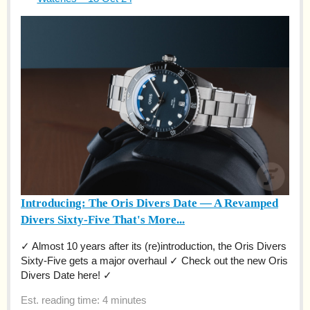
Introducing: The Oris Divers Date — A Revamped
Divers Sixty-Five That's More...
✓ Almost 10 years after its (re)introduction, the Oris Divers
Sixty-Five gets a major overhaul ✓ Check out the new Oris
Divers Date here! ✓
Est. reading time: 4 minutes