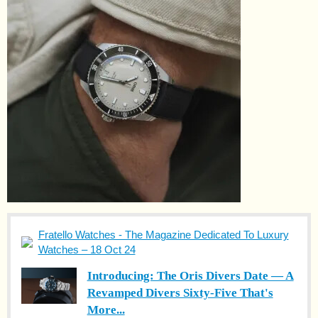
Fratello Watches - The Magazine Dedicated To Luxury
Watches – 18 Oct 24
Introducing: The Oris Divers Date — A
Revamped Divers Sixty-Five That's
More...