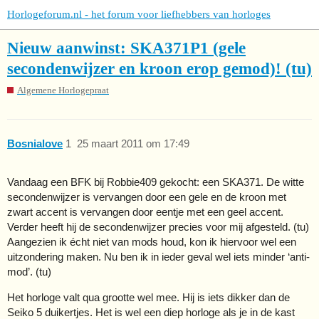
Horlogeforum.nl - het forum voor liefhebbers van horloges
Nieuw aanwinst: SKA371P1 (gele
secondenwijzer en kroon erop gemod)! (tu)
Algemene Horlogepraat
Bosnialove
1
25 maart 2011 om 17:49
Vandaag een BFK bij Robbie409 gekocht: een SKA371. De witte
secondenwijzer is vervangen door een gele en de kroon met
zwart accent is vervangen door eentje met een geel accent.
Verder heeft hij de secondenwijzer precies voor mij afgesteld. (tu)
Aangezien ik écht niet van mods houd, kon ik hiervoor wel een
uitzondering maken. Nu ben ik in ieder geval wel iets minder ‘anti-
mod’. (tu)
Het horloge valt qua grootte wel mee. Hij is iets dikker dan de
Seiko 5 duikertjes. Het is wel een diep horloge als je in de kast