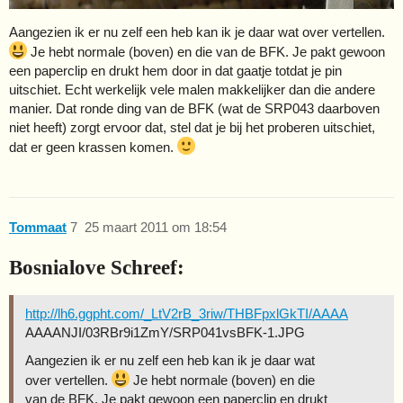
Aangezien ik er nu zelf een heb kan ik je daar wat over vertellen.
Je hebt normale (boven) en die van de BFK. Je pakt gewoon
een paperclip en drukt hem door in dat gaatje totdat je pin
uitschiet. Echt werkelijk vele malen makkelijker dan die andere
manier. Dat ronde ding van de BFK (wat de SRP043 daarboven
niet heeft) zorgt ervoor dat, stel dat je bij het proberen uitschiet,
dat er geen krassen komen.
Tommaat
7
25 maart 2011 om 18:54
Bosnialove Schreef:
http://lh6.ggpht.com/_LtV2rB_3riw/THBFpxlGkTI/AAAA
AAAANJI/03RBr9i1ZmY/SRP041vsBFK-1.JPG
Aangezien ik er nu zelf een heb kan ik je daar wat
over vertellen.
Je hebt normale (boven) en die
van de BFK. Je pakt gewoon een paperclip en drukt