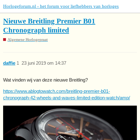
Horlogeforum.nl - het forum voor liefhebbers van horloges
Nieuwe Breitling Premier B01
Chronograph limited
Algemene Horlogepraat
daffie
1
23 juni 2019 om 14:37
Wat vinden wij van deze nieuwe Breitling?
https://www.ablogtowatch.com/breitling-premier-b01-
chronograph-42-wheels-and-waves-limited-edition-watch/amp/