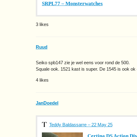
SRPL77 – Monsterwatches
3 likes
Ruud
Seiko spb147 zie je wel eens voor rond de 500.
Squale ook. 1521 kast is super. De 1545 is ook ok
4 likes
JanDoedel
Teddy Baldassarre – 22 May 25
Certina DS Action D