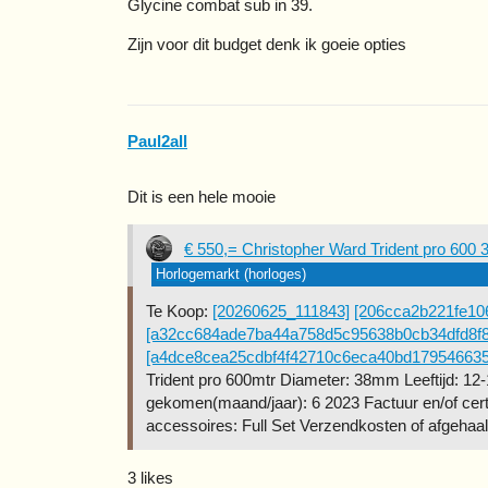
Glycine combat sub in 39.
Zijn voor dit budget denk ik goeie opties
Paul2all
Dit is een hele mooie
€ 550,= Christopher Ward Trident pro 600
Horlogemarkt (horloges)
Te Koop:
[20260625_111843]
[206cca2b221fe1
[a32cc684ade7ba44a758d5c95638b0cb34dfd8f
[a4dce8cea25cdbf4f42710c6eca40bd17954663
Trident pro 600mtr Diameter: 38mm Leeftijd: 12-
gekomen(maand/jaar): 6 2023 Factuur en/of certi
accessoires: Full Set Verzendkosten of afgehaal
3 likes