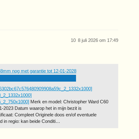
10
8 juli 2026 om 17:49
 38mm nog met garantie tot 12-01-2028
06302bc67c576480909908a59c_2_1332x1000]
8_2_1332x1000]
5_2_750x1000]
Merk en model: Christopher Ward C60
1-2023 Datum waarop het in mijn bezit is
ficaat: Compleet Originele doos en/of eventuele
d in regio: kan beide Conditi…