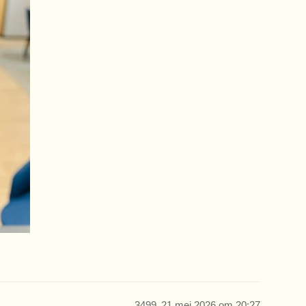
3499
21 mei 2026 om 20:27