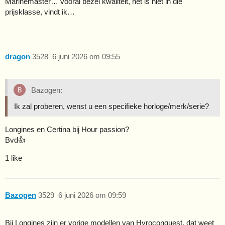
Marinemaster… vooral bezel kwaliteit, het is niet in die
prijsklasse, vindt ik…
dragon
3528
6 juni 2026 om 09:55
Bazogen:
Ik zal proberen, wenst u een specifieke horloge/merk/serie?
Longines en Certina bij Hour passion?
Bvd👍
1 like
Bazogen
3529
6 juni 2026 om 09:59
Bij Longines zijn er vorige modellen van Hyroconquest, dat weet