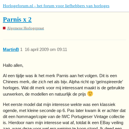
Horlogeforum.nl - het forum voor liefhebbers van horloges
Parnis x 2
Algemene Horlogepraat
MartinB
1
16 april 2009 om 09:11
Hallo allen,
Al een tijdje was ik het merk Parnis aan het volgen. Dit is een
Chinees merk, die zich net als bijv. Alpha richt op ‘geïnspireerde’
horloges. Wat dit merk voor mij interessant maakt is de gebruikte
uurwerken, de modellen en natuurlijk de prijs
Het eerste model dat mijn interesse wekte was een klassiek
ogende, met kleine seconde op 6. Pas later kwam ik er achter dat
dit een hommage/copie van de IWC Portugieser Vintage collectie
is. Hierdoor nam mijn interesse wat af, totdat ik een EBay veiling
zag, waar deze voor wel erg weining te koop stond. Ik deed een