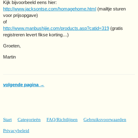
Kijk bijvoorbeeld eens hier:
http://www.jacksontse.com/homagehome.html
(mailtje sturen
voor prijsopgave)
of
http://www.manbushijie.com/products.asp?catid=319
(gratis
registreren levert fikse korting…)
Groeten,
Martin
volgende pagina →
Start
Categorieën
FAQ/Richtlijnen
Gebruiksvoorwaarden
Privacybeleid