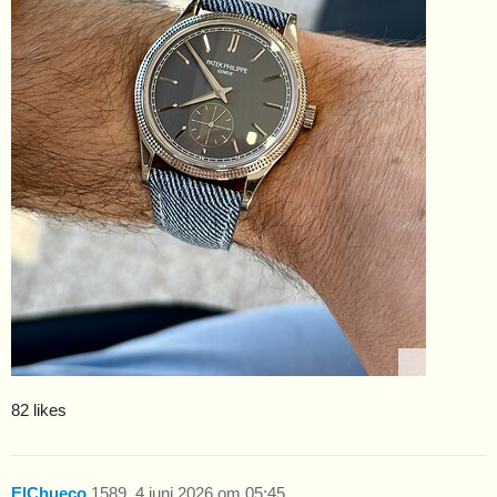
82 likes
ElChueco
1589
4 juni 2026 om 05:45