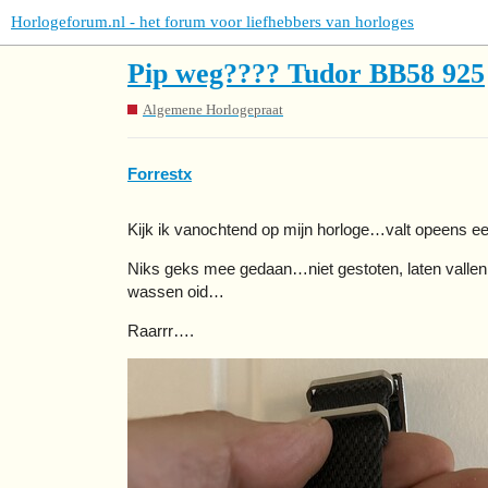
Horlogeforum.nl - het forum voor liefhebbers van horloges
Pip weg???? Tudor BB58 925
Algemene Horlogepraat
Forrestx
Kijk ik vanochtend op mijn horloge…valt opeens e
Niks geks mee gedaan…niet gestoten, laten vallen
wassen oid…
Raarrr….